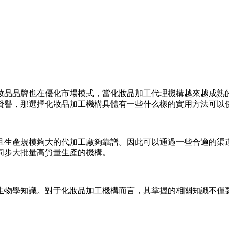
妝品品牌也在優化市場模式，當化妝品加工代理機構越來越成熟
贊譽，那選擇化妝品加工機構具體有一些什么樣的實用方法可以使
且生產規模夠大的代加工廠夠靠譜。因此可以通過一些合適的渠
同步大批量高質量生產的機構。
生物學知識。對于化妝品加工機構而言，其掌握的相關知識不僅
。