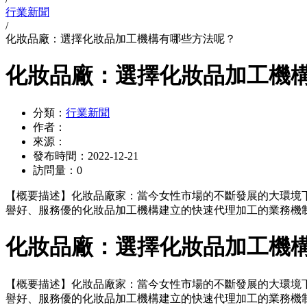
行業新聞
/
化妝品廠：選擇化妝品加工機構有哪些方法呢？
化妝品廠：選擇化妝品加工機
分類：
行業新聞
作者：
來源：
發布時間：
2022-12-21
訪問量：
0
【概要描述】
化妝品廠家：當今女性市場的不斷發展的大環境
譽好、服務優的化妝品加工機構建立的快速代理加工的業務機
化妝品廠：選擇化妝品加工機
【概要描述】
化妝品廠家：當今女性市場的不斷發展的大環境
譽好、服務優的化妝品加工機構建立的快速代理加工的業務機