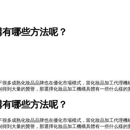
構有哪些方法呢？
下很多成熟化妝品品牌也在優化市場模式，當化妝品加工代理機
制得到大量的贊譽，那選擇化妝品加工機構具體有一些什么樣的
構有哪些方法呢？
下很多成熟化妝品品牌也在優化市場模式，當化妝品加工代理機
制得到大量的贊譽，那選擇化妝品加工機構具體有一些什么樣的