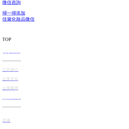
微信咨詢
掃一掃添加
佳黛化妝品微信
TOP
關于佳黛
————
公司簡介
企業文化
企業榮譽
產品展示
————
原液