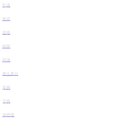
乳液
膏霜
面膜
精華
母液
養生產品
姜療
艾療
身體膜