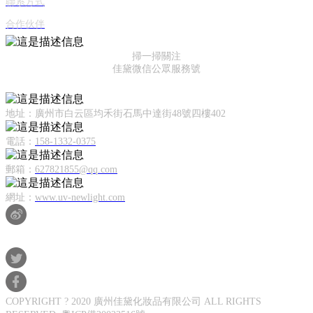
聯系方式
合作伙伴
掃一掃關注
佳黛微信公眾服務號
廣州佳黛化妝品有限公司
地址：廣州市白云區均禾街石馬中達街48號四樓402
電話：
158-1332-0375
郵箱：
627821855@qq.com
網址：
www.uv-newlight.com
COPYRIGHT ? 2020 廣州佳黛化妝品有限公司 ALL RIGHTS