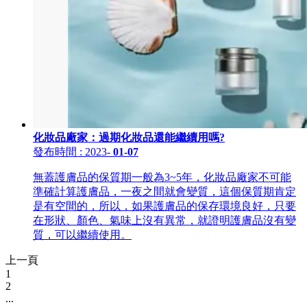
化妝品廠家：過期化妝品還能繼續用嗎?
發布時間
: 2023
-
01-07
無蓋護膚品的保質期一般為3~5年，化妝品廠家不可能
準確計算護膚品，一夜之間就會變質，這個保質期肯定
是有空間的，所以，如果護膚品的保存環境良好，只要
在形狀、顏色、氣味上沒有異常，就證明護膚品沒有變
質，可以繼續使用。
上一頁
1
2
...