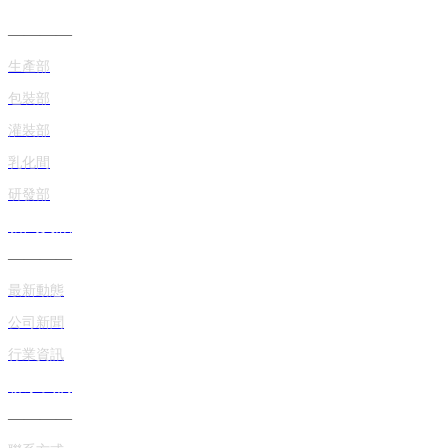
生產車間
————
生產部
包裝部
灌裝部
乳化間
研發部
新聞資訊
————
最新動態
公司新聞
行業資訊
聯系我們
————